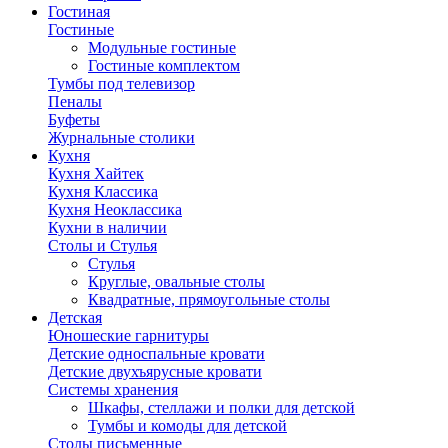
Гостиная
Гостиные
Модульные гостиные
Гостиные комплектом
Тумбы под телевизор
Пеналы
Буфеты
Журнальные столики
Кухня
Кухня Хайтек
Кухня Классика
Кухня Неоклассика
Кухни в наличии
Столы и Стулья
Стулья
Круглые, овальные столы
Квадратные, прямоугольные столы
Детская
Юношеские гарнитуры
Детские односпальные кровати
Детские двухъярусные кровати
Системы хранения
Шкафы, стеллажи и полки для детской
Тумбы и комоды для детской
Столы письменные