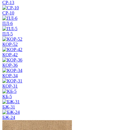
СР-13
СР-10
ПЛ-6
ПЛ-5
КОР-52
КОР-42
КОР-36
КОР-34
КОР-31
КБ-5
БЖ-31
БЖ-24