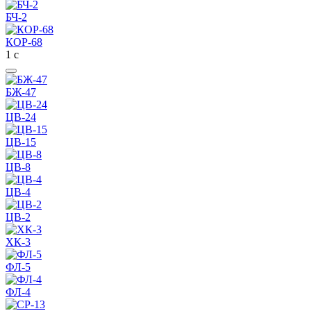
БЧ-2
КОР-68
1
с
БЖ-47
ЦВ-24
ЦВ-15
ЦВ-8
ЦВ-4
ЦВ-2
ХК-3
ФЛ-5
ФЛ-4