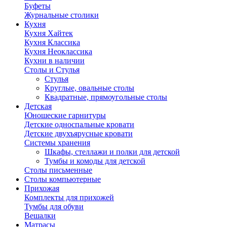
Буфеты
Журнальные столики
Кухня
Кухня Хайтек
Кухня Классика
Кухня Неоклассика
Кухни в наличии
Столы и Стулья
Стулья
Круглые, овальные столы
Квадратные, прямоугольные столы
Детская
Юношеские гарнитуры
Детские односпальные кровати
Детские двухъярусные кровати
Системы хранения
Шкафы, стеллажи и полки для детской
Тумбы и комоды для детской
Столы письменные
Столы компьютерные
Прихожая
Комплекты для прихожей
Тумбы для обуви
Вешалки
Матрасы