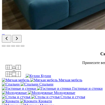
Ск
Принесите ве
Кухни
Мягкая мебель
Спальни
Гостиные и стенки
Молодежные
Столы и стулья
Кровати