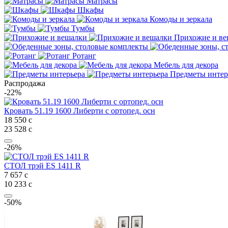
Матрасы
Шкафы
Комоды и зеркала
Тумбы
Прихожие и в
Ротанг
Мебель для декора
Предметы интер
Распродажа
-22%
Кровать 51.19 1600 Либерти с ортопед. осн
18 550
с
23 528 с
-26%
СТОЛ трэй ES 1411 R
7 657
с
10 233 с
-50%