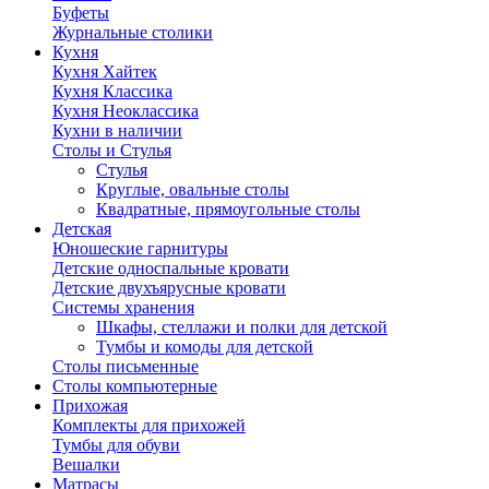
Буфеты
Журнальные столики
Кухня
Кухня Хайтек
Кухня Классика
Кухня Неоклассика
Кухни в наличии
Столы и Стулья
Стулья
Круглые, овальные столы
Квадратные, прямоугольные столы
Детская
Юношеские гарнитуры
Детские односпальные кровати
Детские двухъярусные кровати
Системы хранения
Шкафы, стеллажи и полки для детской
Тумбы и комоды для детской
Столы письменные
Столы компьютерные
Прихожая
Комплекты для прихожей
Тумбы для обуви
Вешалки
Матрасы