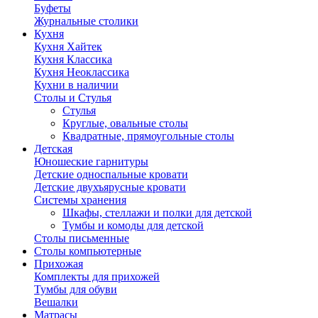
Буфеты
Журнальные столики
Кухня
Кухня Хайтек
Кухня Классика
Кухня Неоклассика
Кухни в наличии
Столы и Стулья
Стулья
Круглые, овальные столы
Квадратные, прямоугольные столы
Детская
Юношеские гарнитуры
Детские односпальные кровати
Детские двухъярусные кровати
Системы хранения
Шкафы, стеллажи и полки для детской
Тумбы и комоды для детской
Столы письменные
Столы компьютерные
Прихожая
Комплекты для прихожей
Тумбы для обуви
Вешалки
Матрасы