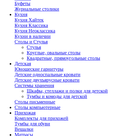
Буфеты
Журнальные столики
Кухня
Кухня Хайтек
Кухня Классика
Кухня Неоклассика
Кухни в наличии
Столы и Стулья
Стулья
Круглые, овальные столы
Квадратные, прямоугольные столы
Детская
Юношеские гарнитуры
Детские односпальные кровати
Детские двухъярусные кровати
Системы хранения
Шкафы, стеллажи и полки для детской
Тумбы и комоды для детской
Столы письменные
Столы компьютерные
Прихожая
Комплекты для прихожей
Тумбы для обуви
Вешалки
Матрасы