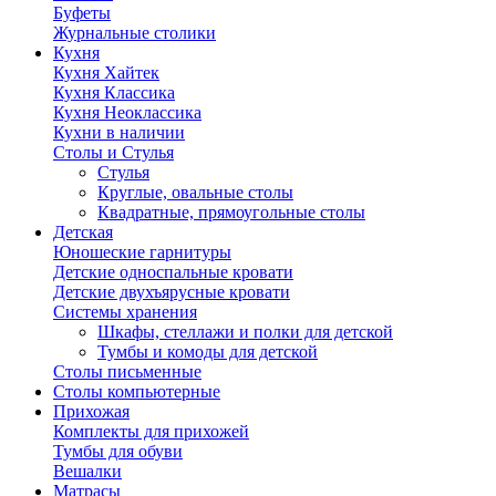
Буфеты
Журнальные столики
Кухня
Кухня Хайтек
Кухня Классика
Кухня Неоклассика
Кухни в наличии
Столы и Стулья
Стулья
Круглые, овальные столы
Квадратные, прямоугольные столы
Детская
Юношеские гарнитуры
Детские односпальные кровати
Детские двухъярусные кровати
Системы хранения
Шкафы, стеллажи и полки для детской
Тумбы и комоды для детской
Столы письменные
Столы компьютерные
Прихожая
Комплекты для прихожей
Тумбы для обуви
Вешалки
Матрасы