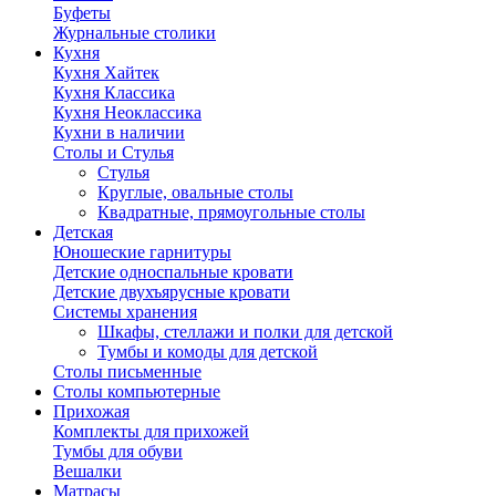
Буфеты
Журнальные столики
Кухня
Кухня Хайтек
Кухня Классика
Кухня Неоклассика
Кухни в наличии
Столы и Стулья
Стулья
Круглые, овальные столы
Квадратные, прямоугольные столы
Детская
Юношеские гарнитуры
Детские односпальные кровати
Детские двухъярусные кровати
Системы хранения
Шкафы, стеллажи и полки для детской
Тумбы и комоды для детской
Столы письменные
Столы компьютерные
Прихожая
Комплекты для прихожей
Тумбы для обуви
Вешалки
Матрасы