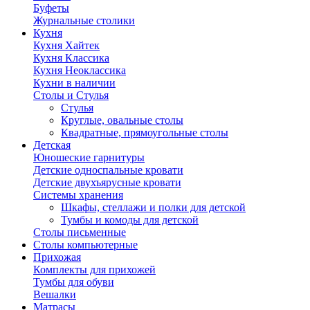
Буфеты
Журнальные столики
Кухня
Кухня Хайтек
Кухня Классика
Кухня Неоклассика
Кухни в наличии
Столы и Стулья
Стулья
Круглые, овальные столы
Квадратные, прямоугольные столы
Детская
Юношеские гарнитуры
Детские односпальные кровати
Детские двухъярусные кровати
Системы хранения
Шкафы, стеллажи и полки для детской
Тумбы и комоды для детской
Столы письменные
Столы компьютерные
Прихожая
Комплекты для прихожей
Тумбы для обуви
Вешалки
Матрасы