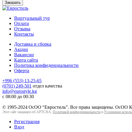
Заказать
Виртуальный тур
Оплата
Отзывы
Контакты
Доставка и сборка
Акции
Вакансии
Карта сайта
Политика конфиденциальности
Оферта
+996 (553) 13-25-65
(0701) 249-501
отдел качества
info@eurostyle.kg
с 08:00 до 00:30
© 1995-2024 ОсОО “Евростиль”. Все права защищены. ОсОО Ко
Этот сайт защищен reCAPTCHA,
Политикой конфиденциальности
и
Условиями исполь
Регистрация
Вход