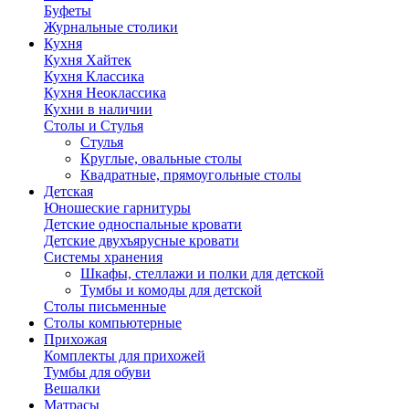
Буфеты
Журнальные столики
Кухня
Кухня Хайтек
Кухня Классика
Кухня Неоклассика
Кухни в наличии
Столы и Стулья
Стулья
Круглые, овальные столы
Квадратные, прямоугольные столы
Детская
Юношеские гарнитуры
Детские односпальные кровати
Детские двухъярусные кровати
Системы хранения
Шкафы, стеллажи и полки для детской
Тумбы и комоды для детской
Столы письменные
Столы компьютерные
Прихожая
Комплекты для прихожей
Тумбы для обуви
Вешалки
Матрасы