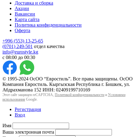
Доставка и сборка
Акции
Вакансии
Карта сайта
Политика конфиденциальности
Оферта
+996 (553) 13-25-65
(0701) 249-501
отдел качества
info@eurostyle.kg
с 08:00 до 00:30
© 1995-2024 ОсОО “Евростиль”. Все права защищены. ОсОО
Компания Евростиль. Кыргызская Республика г. Бишкек, ул.
Абдрахманова 152 ИНН: 02409199710169
Этот сайт защищен reCAPTCHA,
Политикой конфиденциальности
и
Условиями
использования
Google.
Регистрация
Вход
Имя
Ваша электронная почта