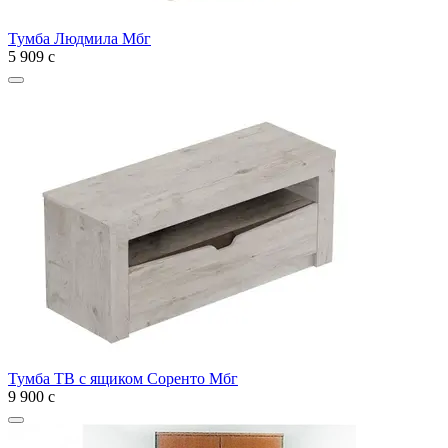
Тумба Людмила Мбг
5 909
с
Тумба ТВ с ящиком Соренто Мбг
9 900
с