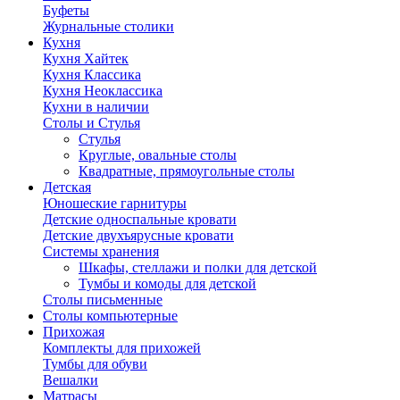
Буфеты
Журнальные столики
Кухня
Кухня Хайтек
Кухня Классика
Кухня Неоклассика
Кухни в наличии
Столы и Стулья
Стулья
Круглые, овальные столы
Квадратные, прямоугольные столы
Детская
Юношеские гарнитуры
Детские односпальные кровати
Детские двухъярусные кровати
Системы хранения
Шкафы, стеллажи и полки для детской
Тумбы и комоды для детской
Столы письменные
Столы компьютерные
Прихожая
Комплекты для прихожей
Тумбы для обуви
Вешалки
Матрасы