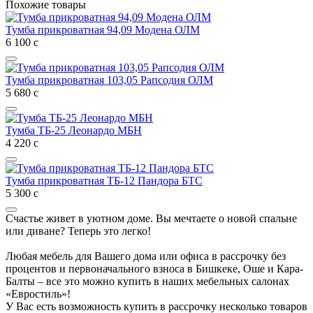
Похожие товары
Тумба прикроватная 94,09 Модена ОЛМ
6 100
с
Тумба прикроватная 103,05 Рапсодия ОЛМ
5 680
с
Тумба ТБ-25 Леонардо МБН
4 220
с
Тумба прикроватная ТБ-12 Пандора БТС
5 300
с
Счастье живет в уютном доме. Вы мечтаете о новой спальне
или диване? Теперь это легко!
Любая мебель для Вашего дома или офиса в рассрочку без
процентов и первоначального взноса в Бишкеке, Оше и Кара-
Балты – все это можно купить в наших мебельных салонах
«Евростиль»!
У Вас есть возможность купить в рассрочку несколько товаров