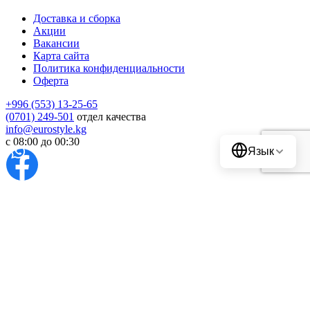
Доставка и сборка
Акции
Вакансии
Карта сайта
Политика конфиденциальности
Оферта
+996 (553) 13-25-65
(0701) 249-501
отдел качества
Translate
info@eurostyle.kg
с 08:00 до 00:30
Язык
© 1995-2024 ОсОО “Евростиль”. Все права защищены. ОсОО
Компания Евростиль. Кыргызская Республика г. Бишкек, ул.
Абдрахманова 152 ИНН: 02409199710169
Этот сайт защищен reCAPTCHA,
Политикой конфиденциальности
и
Условиями
использования
Google.
Регистрация
Вход
Имя