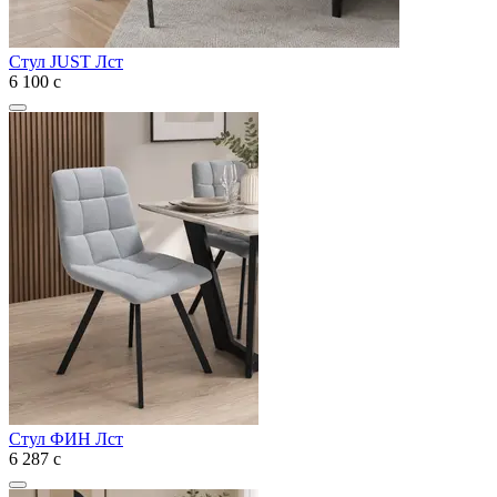
Стул JUST Лст
6 100
с
Стул ФИН Лст
6 287
с