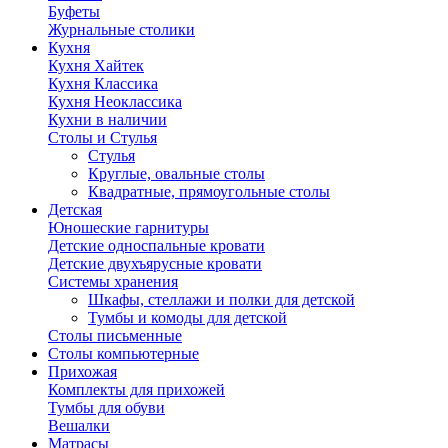
Буфеты
Журнальные столики
Кухня
Кухня Хайтек
Кухня Классика
Кухня Неоклассика
Кухни в наличии
Столы и Стулья
Стулья
Круглые, овальные столы
Квадратные, прямоугольные столы
Детская
Юношеские гарнитуры
Детские односпальные кровати
Детские двухъярусные кровати
Системы хранения
Шкафы, стеллажи и полки для детской
Тумбы и комоды для детской
Столы письменные
Столы компьютерные
Прихожая
Комплекты для прихожей
Тумбы для обуви
Вешалки
Матрасы