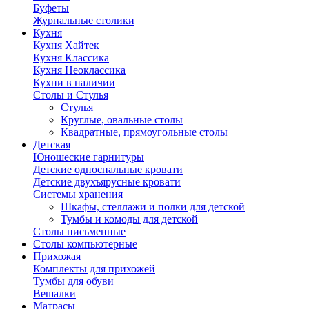
Буфеты
Журнальные столики
Кухня
Кухня Хайтек
Кухня Классика
Кухня Неоклассика
Кухни в наличии
Столы и Стулья
Стулья
Круглые, овальные столы
Квадратные, прямоугольные столы
Детская
Юношеские гарнитуры
Детские односпальные кровати
Детские двухъярусные кровати
Системы хранения
Шкафы, стеллажи и полки для детской
Тумбы и комоды для детской
Столы письменные
Столы компьютерные
Прихожая
Комплекты для прихожей
Тумбы для обуви
Вешалки
Матрасы