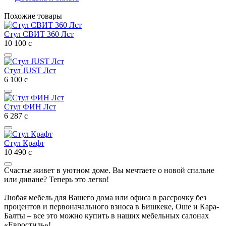
Похожие товары
Стул СВИТ 360 Лст
10 100
с
Стул JUST Лст
6 100
с
Стул ФИН Лст
6 287
с
Стул Крафт
10 490
с
Счастье живет в уютном доме. Вы мечтаете о новой спальне
или диване? Теперь это легко!
Любая мебель для Вашего дома или офиса в рассрочку без
процентов и первоначального взноса в Бишкеке, Оше и Кара-
Балты – все это можно купить в наших мебельных салонах
«Евростиль»!