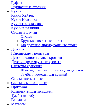
Буфеты
Журнальные столики
Кухня
Кухня Хайтек
Кухня Классика
Кухня Неоклассика
Кухни в наличии
Столы и Стулья
Стулья
Круглые, овальные столы
Квадратные, прямоугольные столы
Детская
Юношеские гарнитуры
Детские односпальные кровати
Детские двухъярусные кровати
Системы хранения
Шкафы, стеллажи и полки для детской
Тумбы и комоды для детской
Столы письменные
Столы компьютерные
Прихожая
Комплекты для прихожей
Тумбы для обуви
Вешалки
Матрасы