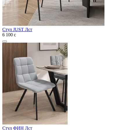
Стул JUST Лст
6 100
с
Стул ФИН Лст