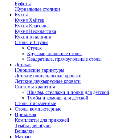
Буфеты
Журнальные столики
Кухня
Кухня Хайтек
Кухня Классика
Кухня Неоклассика
Кухни в наличии
Столы и Стулья
Стулья
Круглые, овальные столы
Квадратные, прямоугольные столы
Детская
Юношеские гарнитуры
Детские односпальные кровати
Детские двухъярусные кровати
Системы хранения
Шкафы, стеллажи и полки для детской
Тумбы и комоды для детской
Столы письменные
Столы компьютерные
Прихожая
Комплекты для прихожей
Тумбы для обуви
Вешалки
Матрасы