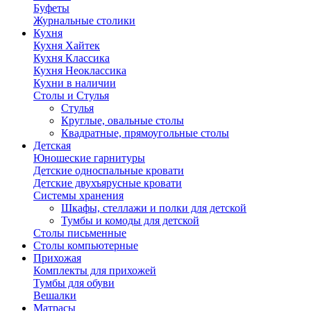
Буфеты
Журнальные столики
Кухня
Кухня Хайтек
Кухня Классика
Кухня Неоклассика
Кухни в наличии
Столы и Стулья
Стулья
Круглые, овальные столы
Квадратные, прямоугольные столы
Детская
Юношеские гарнитуры
Детские односпальные кровати
Детские двухъярусные кровати
Системы хранения
Шкафы, стеллажи и полки для детской
Тумбы и комоды для детской
Столы письменные
Столы компьютерные
Прихожая
Комплекты для прихожей
Тумбы для обуви
Вешалки
Матрасы