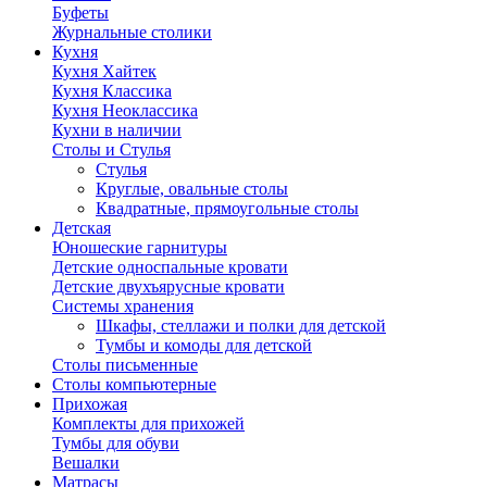
Буфеты
Журнальные столики
Кухня
Кухня Хайтек
Кухня Классика
Кухня Неоклассика
Кухни в наличии
Столы и Стулья
Стулья
Круглые, овальные столы
Квадратные, прямоугольные столы
Детская
Юношеские гарнитуры
Детские односпальные кровати
Детские двухъярусные кровати
Системы хранения
Шкафы, стеллажи и полки для детской
Тумбы и комоды для детской
Столы письменные
Столы компьютерные
Прихожая
Комплекты для прихожей
Тумбы для обуви
Вешалки
Матрасы