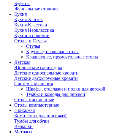
Буфеты
Журнальные столики
Кухня
Кухня Хайтек
Кухня Классика
Кухня Неоклассика
Кухни в наличии
Столы и Стулья
Стулья
Круглые, овальные столы
Квадратные, прямоугольные столы
Детская
Юношеские гарнитуры
Детские односпальные кровати
Детские двухъярусные кровати
Системы хранения
Шкафы, стеллажи и полки для детской
Тумбы и комоды для детской
Столы письменные
Столы компьютерные
Прихожая
Комплекты для прихожей
Тумбы для обуви
Вешалки
Матрасы