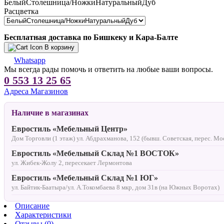
БелыйСтолешница/НожкиНатуральныйДуб
Расцветка
Бесплатная доставка по Бишкеку и Кара-Балте
В корзину
Whatsapp
Мы всегда рады помочь и ответить на любые ваши вопросы.
0 553 13 25 65
Адреса Магазинов
Наличие в магазинах
Евростиль «Мебельный Центр»
Дом Торговли (1 этаж) ул. Абдрахманова, 152 (бывш. Советская, перес. Мо
Евростиль «Мебельный Склад №1 ВОСТОК»
ул. Жибек-Жолу 2, пересекает Лермонтова
Евростиль «Мебельный Склад №1 ЮГ»
ул. Байтик-Баатыра/ул. А.Токомбаева 8 мкр, дом 31в (на Южных Воротах)
Описание
Характеристики
Отзывы (0)