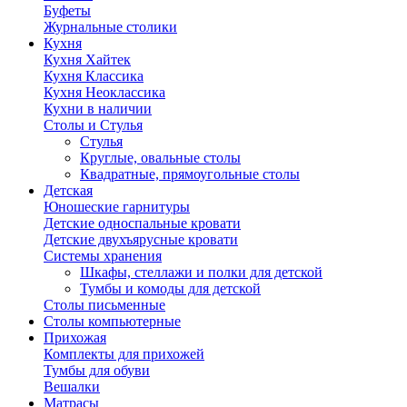
Буфеты
Журнальные столики
Кухня
Кухня Хайтек
Кухня Классика
Кухня Неоклассика
Кухни в наличии
Столы и Стулья
Стулья
Круглые, овальные столы
Квадратные, прямоугольные столы
Детская
Юношеские гарнитуры
Детские односпальные кровати
Детские двухъярусные кровати
Системы хранения
Шкафы, стеллажи и полки для детской
Тумбы и комоды для детской
Столы письменные
Столы компьютерные
Прихожая
Комплекты для прихожей
Тумбы для обуви
Вешалки
Матрасы