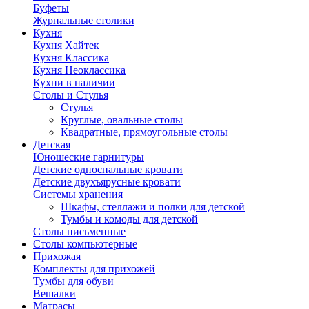
Буфеты
Журнальные столики
Кухня
Кухня Хайтек
Кухня Классика
Кухня Неоклассика
Кухни в наличии
Столы и Стулья
Стулья
Круглые, овальные столы
Квадратные, прямоугольные столы
Детская
Юношеские гарнитуры
Детские односпальные кровати
Детские двухъярусные кровати
Системы хранения
Шкафы, стеллажи и полки для детской
Тумбы и комоды для детской
Столы письменные
Столы компьютерные
Прихожая
Комплекты для прихожей
Тумбы для обуви
Вешалки
Матрасы