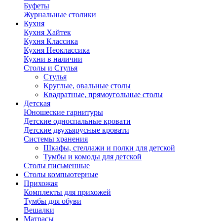
Буфеты
Журнальные столики
Кухня
Кухня Хайтек
Кухня Классика
Кухня Неоклассика
Кухни в наличии
Столы и Стулья
Стулья
Круглые, овальные столы
Квадратные, прямоугольные столы
Детская
Юношеские гарнитуры
Детские односпальные кровати
Детские двухъярусные кровати
Системы хранения
Шкафы, стеллажи и полки для детской
Тумбы и комоды для детской
Столы письменные
Столы компьютерные
Прихожая
Комплекты для прихожей
Тумбы для обуви
Вешалки
Матрасы