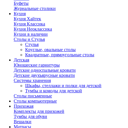
Буфеты
Журнальные столики
Кухня
Кухня Хайтек
Кухня Классика
Кухня Неоклассика
Кухни в наличии
Столы и Стулья
Стулья
Круглые, овальные столы
Квадратные, прямоугольные столы
Детская
Юношеские гарнитуры
Детские односпальные кровати
Детские двухъярусные кровати
Системы хранения
Шкафы, стеллажи и полки для детской
Тумбы и комоды для детской
Столы письменные
Столы компьютерные
Прихожая
Комплекты для прихожей
Тумбы для обуви
Вешалки
Матрасы