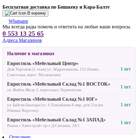
Бесплатная доставка по Бишкеку и Кара-Балте
В корзину
Whatsapp
Мы всегда рады помочь и ответить на любые ваши вопросы.
0 553 13 25 65
Адреса Магазинов
Наличие в магазинах
Евростиль «Мебельный Центр»
1 шт
Дом Торговли (1 этаж) ул. Абдрахманова, 152 (бывш.
Советская, перес. Московская)
Евростиль «Мебельный Склад №1 ВОСТОК»
1 шт
ул. Жибек-Жолу 2, пересекает Лермонтова
Евростиль «Мебельный Склад №1 ЮГ»
1 шт
ул. Байтик-Баатыра/ул. А.Токомбаева 8 мкр, дом 31в (на
Южных Воротах)
Евростиль «Мебельный Склад №1 ЗАПАД»
1 шт
Рынок «Элитстрой» пр-т Д.Сяопина, 18/1
Описание