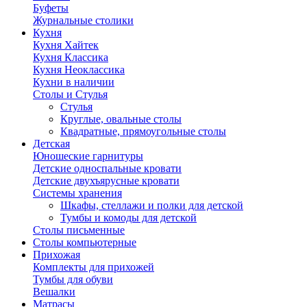
Буфеты
Журнальные столики
Кухня
Кухня Хайтек
Кухня Классика
Кухня Неоклассика
Кухни в наличии
Столы и Стулья
Стулья
Круглые, овальные столы
Квадратные, прямоугольные столы
Детская
Юношеские гарнитуры
Детские односпальные кровати
Детские двухъярусные кровати
Системы хранения
Шкафы, стеллажи и полки для детской
Тумбы и комоды для детской
Столы письменные
Столы компьютерные
Прихожая
Комплекты для прихожей
Тумбы для обуви
Вешалки
Матрасы