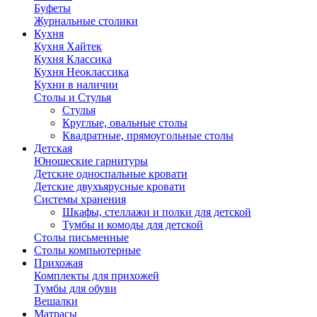
Буфеты
Журнальные столики
Кухня
Кухня Хайтек
Кухня Классика
Кухня Неоклассика
Кухни в наличии
Столы и Стулья
Стулья
Круглые, овальные столы
Квадратные, прямоугольные столы
Детская
Юношеские гарнитуры
Детские односпальные кровати
Детские двухъярусные кровати
Системы хранения
Шкафы, стеллажи и полки для детской
Тумбы и комоды для детской
Столы письменные
Столы компьютерные
Прихожая
Комплекты для прихожей
Тумбы для обуви
Вешалки
Матрасы