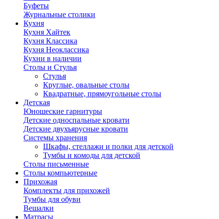
Буфеты
Журнальные столики
Кухня
Кухня Хайтек
Кухня Классика
Кухня Неоклассика
Кухни в наличии
Столы и Стулья
Стулья
Круглые, овальные столы
Квадратные, прямоугольные столы
Детская
Юношеские гарнитуры
Детские односпальные кровати
Детские двухъярусные кровати
Системы хранения
Шкафы, стеллажи и полки для детской
Тумбы и комоды для детской
Столы письменные
Столы компьютерные
Прихожая
Комплекты для прихожей
Тумбы для обуви
Вешалки
Матрасы