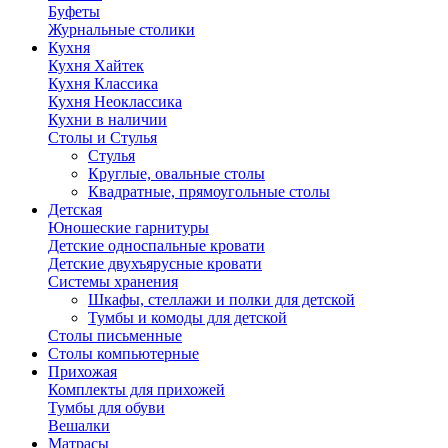
Буфеты
Журнальные столики
Кухня
Кухня Хайтек
Кухня Классика
Кухня Неоклассика
Кухни в наличии
Столы и Стулья
Стулья
Круглые, овальные столы
Квадратные, прямоугольные столы
Детская
Юношеские гарнитуры
Детские односпальные кровати
Детские двухъярусные кровати
Системы хранения
Шкафы, стеллажи и полки для детской
Тумбы и комоды для детской
Столы письменные
Столы компьютерные
Прихожая
Комплекты для прихожей
Тумбы для обуви
Вешалки
Матрасы