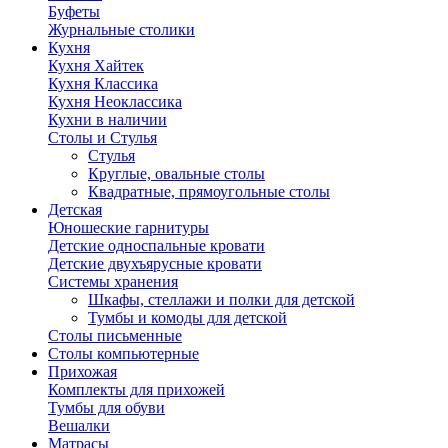
Буфеты
Журнальные столики
Кухня
Кухня Хайтек
Кухня Классика
Кухня Неоклассика
Кухни в наличии
Столы и Стулья
Стулья
Круглые, овальные столы
Квадратные, прямоугольные столы
Детская
Юношеские гарнитуры
Детские односпальные кровати
Детские двухъярусные кровати
Системы хранения
Шкафы, стеллажи и полки для детской
Тумбы и комоды для детской
Столы письменные
Столы компьютерные
Прихожая
Комплекты для прихожей
Тумбы для обуви
Вешалки
Матрасы