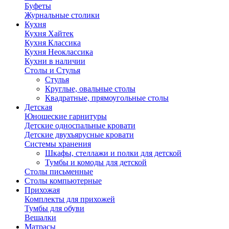
Буфеты
Журнальные столики
Кухня
Кухня Хайтек
Кухня Классика
Кухня Неоклассика
Кухни в наличии
Столы и Стулья
Стулья
Круглые, овальные столы
Квадратные, прямоугольные столы
Детская
Юношеские гарнитуры
Детские односпальные кровати
Детские двухъярусные кровати
Системы хранения
Шкафы, стеллажи и полки для детской
Тумбы и комоды для детской
Столы письменные
Столы компьютерные
Прихожая
Комплекты для прихожей
Тумбы для обуви
Вешалки
Матрасы