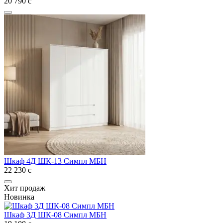
20 790
с
Шкаф 4Д ШК-13 Симпл МБН
22 230
с
Хит продаж
Новинка
Шкаф 3Д ШК-08 Симпл МБН