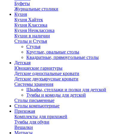
Буфеты
Журнальные столики
Кухня
Кухня Хайтек
Кухня Классика
Кухня Неоклассика
Кухни в наличии
Столы и Стулья
Стулья
Круглые, овальные столы
Квадратные, прямоугольные столы
Детская
Юношеские гарнитуры
Детские односпальные кровати
Детские двухъярусные кровати
Системы хранения
Шкафы, стеллажи и полки для детской
Тумбы и комоды для детской
Столы письменные
Столы компьютерные
Прихожая
Комплекты для прихожей
Тумбы для обуви
Вешалки
Матрасы