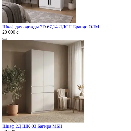
Шкаф для одежды 2D 67,14 ЛДСП Брандо ОЛМ
20 000
с
Шкаф 2Д ШК-03 Багира МБН