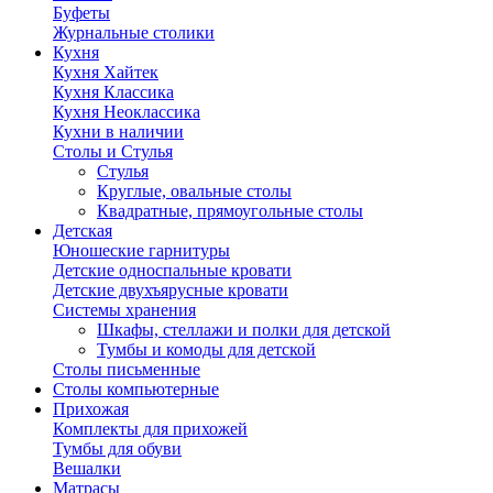
Буфеты
Журнальные столики
Кухня
Кухня Хайтек
Кухня Классика
Кухня Неоклассика
Кухни в наличии
Столы и Стулья
Стулья
Круглые, овальные столы
Квадратные, прямоугольные столы
Детская
Юношеские гарнитуры
Детские односпальные кровати
Детские двухъярусные кровати
Системы хранения
Шкафы, стеллажи и полки для детской
Тумбы и комоды для детской
Столы письменные
Столы компьютерные
Прихожая
Комплекты для прихожей
Тумбы для обуви
Вешалки
Матрасы