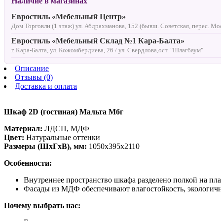
Наличие в магазинах
Евростиль «Мебельный Центр»
Дом Торговли (1 этаж) ул. Абдрахманова, 152 (бывш. Советская, перес. Мо
Евростиль «Мебельный Склад №1 Кара-Балта»
г. Кара-Балта, ул. Кожомбердиева, 26 / ул. Свердлова,ост. "Шлагбаум"
Описание
Отзывы (0)
Доставка и оплата
Шкаф 2D (гостиная) Мальта Мбг
Материал:
ЛДСП, МДФ
Цвет:
Натуральные оттенки
Размеры (ШхГхВ), мм:
1050х395х2110
Особенности:
Внутреннее пространство шкафа разделено полкой на пла
Фасады из МДФ обеспечивают влагостойкость, экологично
Почему выбрать нас: