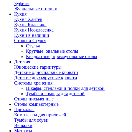
Буфеты
Журнальные столики
Кухня
Кухня Хайтек
Кухня Классика
Кухня Неоклассика
Кухни в наличии
Столы и Стулья
Стулья
Круглые, овальные столы
Квадратные, прямоугольные столы
Детская
Юношеские гарнитуры
Детские односпальные кровати
Детские двухъярусные кровати
Системы хранения
Шкафы, стеллажи и полки для детской
Тумбы и комоды для детской
Столы письменные
Столы компьютерные
Прихожая
Комплекты для прихожей
Тумбы для обуви
Вешалки
Матрасы