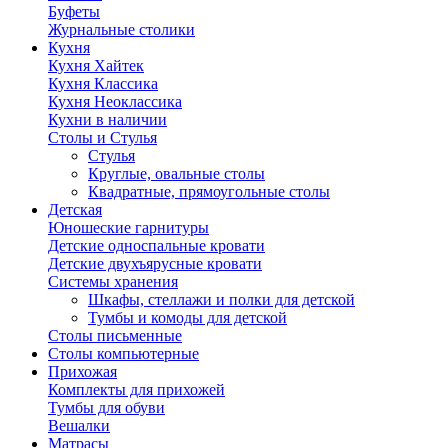
Буфеты
Журнальные столики
Кухня
Кухня Хайтек
Кухня Классика
Кухня Неоклассика
Кухни в наличии
Столы и Стулья
Стулья
Круглые, овальные столы
Квадратные, прямоугольные столы
Детская
Юношеские гарнитуры
Детские односпальные кровати
Детские двухъярусные кровати
Системы хранения
Шкафы, стеллажи и полки для детской
Тумбы и комоды для детской
Столы письменные
Столы компьютерные
Прихожая
Комплекты для прихожей
Тумбы для обуви
Вешалки
Матрасы