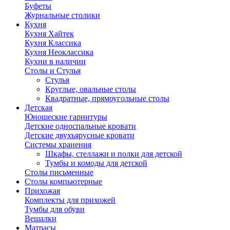
Буфеты
Журнальные столики
Кухня
Кухня Хайтек
Кухня Классика
Кухня Неоклассика
Кухни в наличии
Столы и Стулья
Стулья
Круглые, овальные столы
Квадратные, прямоугольные столы
Детская
Юношеские гарнитуры
Детские односпальные кровати
Детские двухъярусные кровати
Системы хранения
Шкафы, стеллажи и полки для детской
Тумбы и комоды для детской
Столы письменные
Столы компьютерные
Прихожая
Комплекты для прихожей
Тумбы для обуви
Вешалки
Матрасы