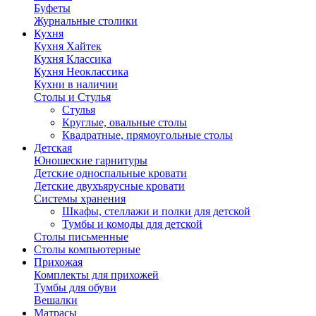
Буфеты
Журнальные столики
Кухня
Кухня Хайтек
Кухня Классика
Кухня Неоклассика
Кухни в наличии
Столы и Стулья
Стулья
Круглые, овальные столы
Квадратные, прямоугольные столы
Детская
Юношеские гарнитуры
Детские односпальные кровати
Детские двухъярусные кровати
Системы хранения
Шкафы, стеллажи и полки для детской
Тумбы и комоды для детской
Столы письменные
Столы компьютерные
Прихожая
Комплекты для прихожей
Тумбы для обуви
Вешалки
Матрасы