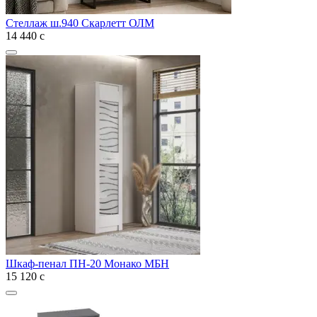
Стеллаж ш.940 Скарлетт ОЛМ
14 440
с
Шкаф-пенал ПН-20 Монако МБН
15 120
с