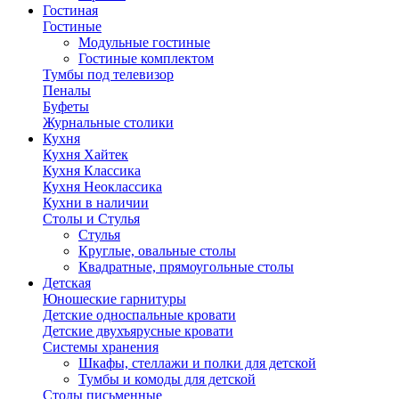
Гостиная
Гостиные
Модульные гостиные
Гостиные комплектом
Тумбы под телевизор
Пеналы
Буфеты
Журнальные столики
Кухня
Кухня Хайтек
Кухня Классика
Кухня Неоклассика
Кухни в наличии
Столы и Стулья
Стулья
Круглые, овальные столы
Квадратные, прямоугольные столы
Детская
Юношеские гарнитуры
Детские односпальные кровати
Детские двухъярусные кровати
Системы хранения
Шкафы, стеллажи и полки для детской
Тумбы и комоды для детской
Столы письменные