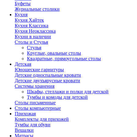
Буфеты
Журнальные столики
Кухня
Кухня Хайтек
Кухня Классика
Кухня Неоклассика
Кухни в наличии
Столы и Стулья
Стулья
Круглые, овальные столы
Квадратные, прямоугольные столы
Детская
Юношеские гарнитуры
Детские односпальные кровати
Детские двухъярусные кровати
Системы хранения
Шкафы, стеллажи и полки для детской
Тумбы и комоды для детской
Столы письменные
Столы компьютерные
Прихожая
Комплекты для прихожей
Тумбы для обуви
Вешалки
Матрасы