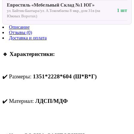
Евростиль «Мебельный Склад №1 ЮГ»
1 шт
ул. Байтик-Баатыра/ул. А.Токомбаева 8 мкр, дом 31в (на
Южных Воротах)
Описание
Отзывы (0)
Доставка и оплата
🔹 Характеристики:
✔️ Размеры:
1351*2228*604 (Ш*В*Г)
✔️ Материал:
ЛДСП/МДФ