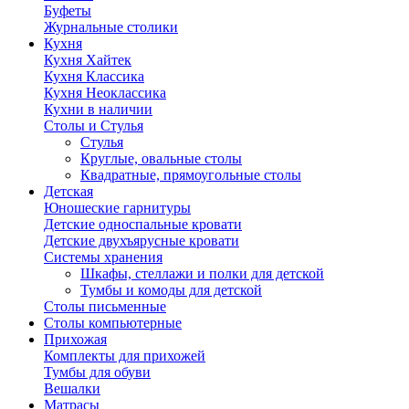
Буфеты
Журнальные столики
Кухня
Кухня Хайтек
Кухня Классика
Кухня Неоклассика
Кухни в наличии
Столы и Стулья
Стулья
Круглые, овальные столы
Квадратные, прямоугольные столы
Детская
Юношеские гарнитуры
Детские односпальные кровати
Детские двухъярусные кровати
Системы хранения
Шкафы, стеллажи и полки для детской
Тумбы и комоды для детской
Столы письменные
Столы компьютерные
Прихожая
Комплекты для прихожей
Тумбы для обуви
Вешалки
Матрасы