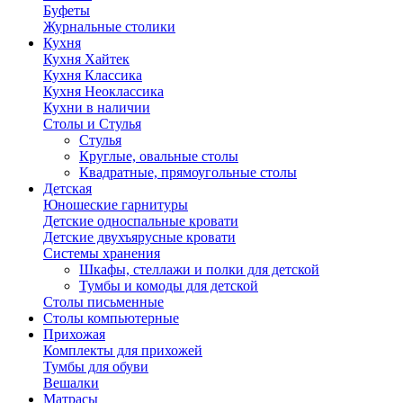
Буфеты
Журнальные столики
Кухня
Кухня Хайтек
Кухня Классика
Кухня Неоклассика
Кухни в наличии
Столы и Стулья
Стулья
Круглые, овальные столы
Квадратные, прямоугольные столы
Детская
Юношеские гарнитуры
Детские односпальные кровати
Детские двухъярусные кровати
Системы хранения
Шкафы, стеллажи и полки для детской
Тумбы и комоды для детской
Столы письменные
Столы компьютерные
Прихожая
Комплекты для прихожей
Тумбы для обуви
Вешалки
Матрасы