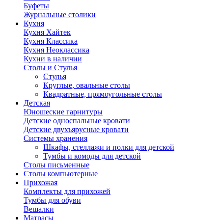
Буфеты
Журнальные столики
Кухня
Кухня Хайтек
Кухня Классика
Кухня Неоклассика
Кухни в наличии
Столы и Стулья
Стулья
Круглые, овальные столы
Квадратные, прямоугольные столы
Детская
Юношеские гарнитуры
Детские односпальные кровати
Детские двухъярусные кровати
Системы хранения
Шкафы, стеллажи и полки для детской
Тумбы и комоды для детской
Столы письменные
Столы компьютерные
Прихожая
Комплекты для прихожей
Тумбы для обуви
Вешалки
Матрасы