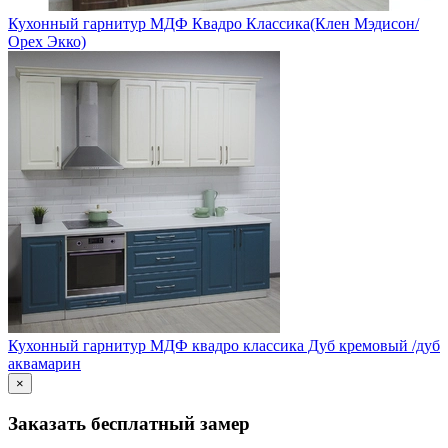
Кухонный гарнитур МДФ Квадро Классика(Клен Мэдисон/
Орех Экко)
Кухонный гарнитур МДФ квадро классика Дуб кремовый /дуб
аквамарин
×
Заказать бесплатный замер