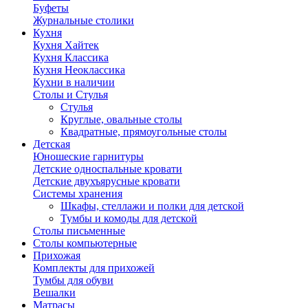
Буфеты
Журнальные столики
Кухня
Кухня Хайтек
Кухня Классика
Кухня Неоклассика
Кухни в наличии
Столы и Стулья
Стулья
Круглые, овальные столы
Квадратные, прямоугольные столы
Детская
Юношеские гарнитуры
Детские односпальные кровати
Детские двухъярусные кровати
Системы хранения
Шкафы, стеллажи и полки для детской
Тумбы и комоды для детской
Столы письменные
Столы компьютерные
Прихожая
Комплекты для прихожей
Тумбы для обуви
Вешалки
Матрасы