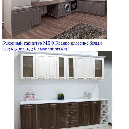
Кухонный гарнитур МДФ Квадро классика белый
структурный/дуб вылканический