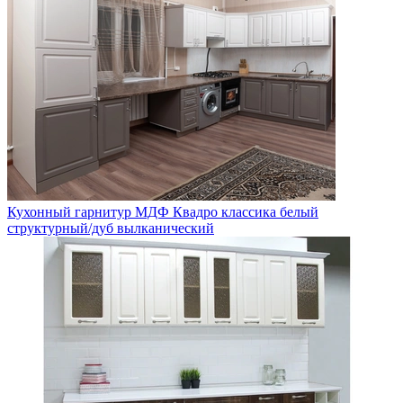
Кухонный гарнитур МДФ Квадро классика белый
структурный/дуб вылканический