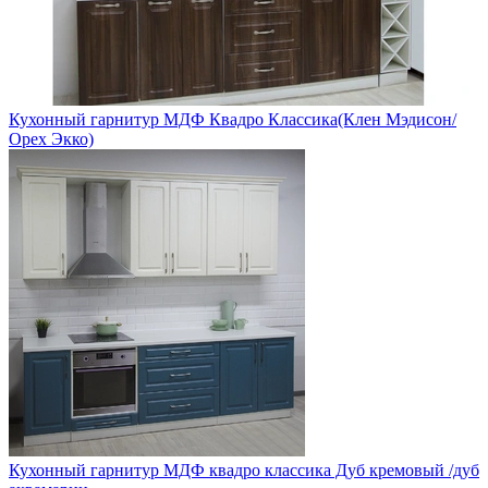
Кухонный гарнитур МДФ Квадро Классика(Клен Мэдисон/
Орех Экко)
Кухонный гарнитур МДФ квадро классика Дуб кремовый /дуб