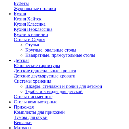
Буфеты
Журнальные столики
Кухня
Кухня Хайтек
Кухня Классика
Кухня Неоклассика
Кухни в наличии
Столы и Стулья
Стулья
Круглые, овальные столы
Квадратные, прямоугольные столы
Детская
Юношеские гарнитуры
Детские односпальные кровати
Детские двухъярусные кровати
Системы хранения
Шкафы, стеллажи и полки для детской
Тумбы и комоды для детской
Столы письменные
Столы компьютерные
Прихожая
Комплекты для прихожей
Тумбы для обуви
Вешалки
Матрасы