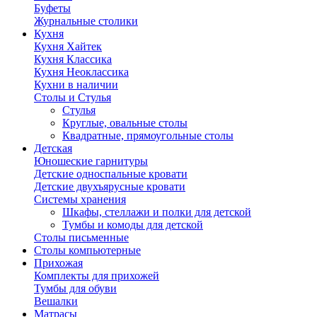
Буфеты
Журнальные столики
Кухня
Кухня Хайтек
Кухня Классика
Кухня Неоклассика
Кухни в наличии
Столы и Стулья
Стулья
Круглые, овальные столы
Квадратные, прямоугольные столы
Детская
Юношеские гарнитуры
Детские односпальные кровати
Детские двухъярусные кровати
Системы хранения
Шкафы, стеллажи и полки для детской
Тумбы и комоды для детской
Столы письменные
Столы компьютерные
Прихожая
Комплекты для прихожей
Тумбы для обуви
Вешалки
Матрасы