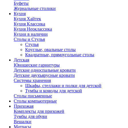
Буфеты
Журнальные столики
Кухня
Кухня Хайтек
Кухня Классика
Кухня Неоклассика
Кухни в наличии
Столы и Стулья
Стулья
Круглые, овальные столы
Квадратные, прямоугольные столы
Детская
Юношеские гарнитуры
Детские односпальные кровати
Детские двухъярусные кровати
Системы хранения
Шкафы, стеллажи и полки для детской
Тумбы и комоды для детской
Столы письменные
Столы компьютерные
Прихожая
Комплекты для прихожей
Тумбы для обуви
Вешалки
Матрасы