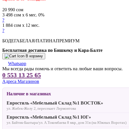
20 990
сом
3 498 сом x 6 мес. 0%
?
1 884 сом x 12 мес.
?
БОДЕГАБЕЛАЯ/ПАТИНАПРЕМИУМ
Бесплатная доставка по Бишкеку и Кара-Балте
В корзину
Whatsapp
Мы всегда рады помочь и ответить на любые ваши вопросы.
0 553 13 25 65
Адреса Магазинов
Наличие в магазинах
Евростиль «Мебельный Склад №1 ВОСТОК»
ул. Жибек-Жолу 2, пересекает Лермонтова
Евростиль «Мебельный Склад №1 ЮГ»
ул. Байтик-Баатыра/ул. А.Токомбаева 8 мкр, дом 31в (на Южных Воротах)