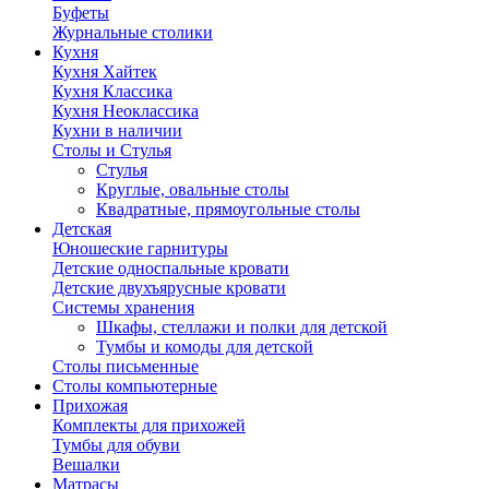
Буфеты
Журнальные столики
Кухня
Кухня Хайтек
Кухня Классика
Кухня Неоклассика
Кухни в наличии
Столы и Стулья
Стулья
Круглые, овальные столы
Квадратные, прямоугольные столы
Детская
Юношеские гарнитуры
Детские односпальные кровати
Детские двухъярусные кровати
Системы хранения
Шкафы, стеллажи и полки для детской
Тумбы и комоды для детской
Столы письменные
Столы компьютерные
Прихожая
Комплекты для прихожей
Тумбы для обуви
Вешалки
Матрасы