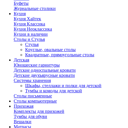
Буфеты
Журнальные столики
Кухня
Кухня Хайтек
Кухня Классика
Кухня Неоклассика
Кухни в наличии
Столы и Стулья
Стулья
Круглые, овальные столы
Квадратные, прямоугольные столы
Детская
Юношеские гарнитуры
Детские односпальные кровати
Детские двухъярусные кровати
Системы хранения
Шкафы, стеллажи и полки для детской
Тумбы и комоды для детской
Столы письменные
Столы компьютерные
Прихожая
Комплекты для прихожей
Тумбы для обуви
Вешалки
Матрасы