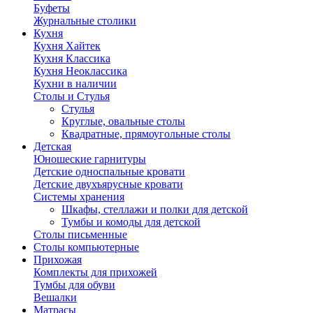
Буфеты
Журнальные столики
Кухня
Кухня Хайтек
Кухня Классика
Кухня Неоклассика
Кухни в наличии
Столы и Стулья
Стулья
Круглые, овальные столы
Квадратные, прямоугольные столы
Детская
Юношеские гарнитуры
Детские односпальные кровати
Детские двухъярусные кровати
Системы хранения
Шкафы, стеллажи и полки для детской
Тумбы и комоды для детской
Столы письменные
Столы компьютерные
Прихожая
Комплекты для прихожей
Тумбы для обуви
Вешалки
Матрасы