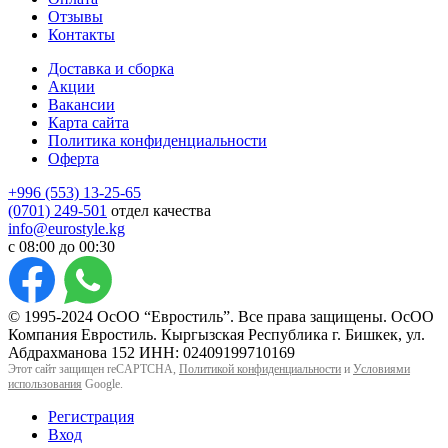
Отзывы
Контакты
Доставка и сборка
Акции
Вакансии
Карта сайта
Политика конфиденциальности
Оферта
+996 (553) 13-25-65
(0701) 249-501
отдел качества
info@eurostyle.kg
с 08:00 до 00:30
© 1995-2024 ОсОО “Евростиль”. Все права защищены. ОсОО
Компания Евростиль. Кыргызская Республика г. Бишкек, ул.
Абдрахманова 152 ИНН: 02409199710169
Этот сайт защищен reCAPTCHA,
Политикой конфиденциальности
и
Условиями
использования
Google.
Регистрация
Вход