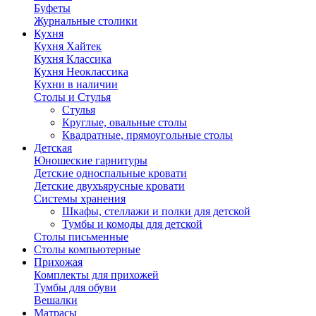
Буфеты
Журнальные столики
Кухня
Кухня Хайтек
Кухня Классика
Кухня Неоклассика
Кухни в наличии
Столы и Стулья
Стулья
Круглые, овальные столы
Квадратные, прямоугольные столы
Детская
Юношеские гарнитуры
Детские односпальные кровати
Детские двухъярусные кровати
Системы хранения
Шкафы, стеллажи и полки для детской
Тумбы и комоды для детской
Столы письменные
Столы компьютерные
Прихожая
Комплекты для прихожей
Тумбы для обуви
Вешалки
Матрасы