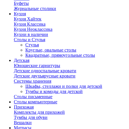
Буфеты
Журнальные столики
Кухня
Кухня Хайтек
Кухня Классика
Кухня Неоклассика
Кухни в наличии
Столы и Стулья
Стулья
Круглые, овальные столы
Квадратные, прямоугольные столы
Детская
Юношеские гарнитуры
Детские односпальные кровати
Детские двухъярусные кровати
Системы хранения
Шкафы, стеллажи и полки для детской
Тумбы и комоды для детской
Столы письменные
Столы компьютерные
Прихожая
Комплекты для прихожей
Тумбы для обуви
Вешалки
Матрасы