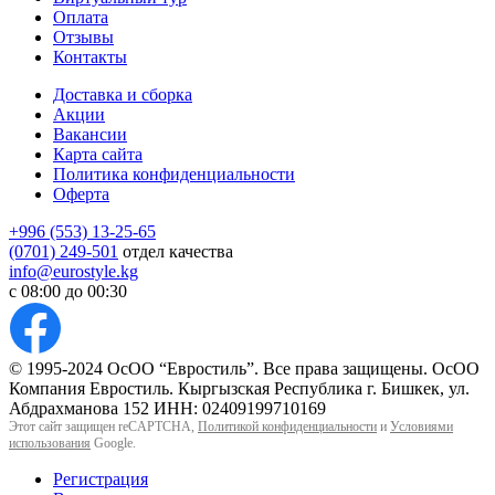
Оплата
Отзывы
Контакты
Доставка и сборка
Акции
Вакансии
Карта сайта
Политика конфиденциальности
Оферта
+996 (553) 13-25-65
(0701) 249-501
отдел качества
info@eurostyle.kg
с 08:00 до 00:30
© 1995-2024 ОсОО “Евростиль”. Все права защищены. ОсОО
Компания Евростиль. Кыргызская Республика г. Бишкек, ул.
Абдрахманова 152 ИНН: 02409199710169
Этот сайт защищен reCAPTCHA,
Политикой конфиденциальности
и
Условиями
использования
Google.
Регистрация