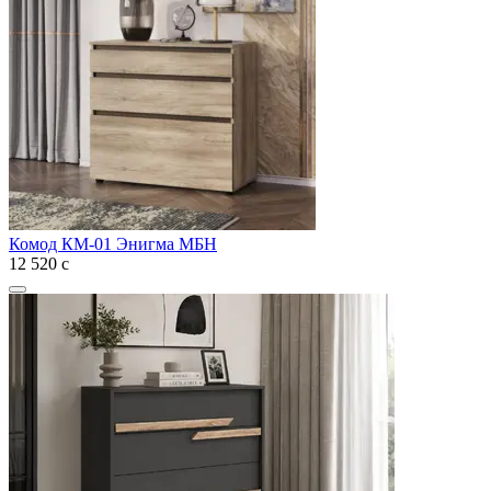
Комод КМ-01 Энигма МБН
12 520
с