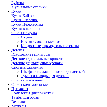
Буфеты
Журнальные столики
Кухня
Кухня Хайтек
Кухня Классика
Кухня Неоклассика
Кухни в наличии
Столы и Стулья
Стулья
Круглые, овальные столы
Квадратные, прямоугольные столы
Детская
Юношеские гарнитуры
Детские односпальные кровати
Детские двухъярусные кровати
Системы хранения
Шкафы, стеллажи и полки для детской
Тумбы и комоды для детской
Столы письменные
Столы компьютерные
Прихожая
Комплекты для прихожей
Тумбы для обуви
Вешалки
Матрасы