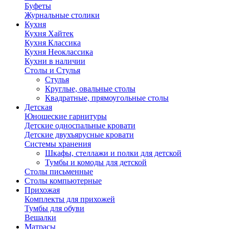
Буфеты
Журнальные столики
Кухня
Кухня Хайтек
Кухня Классика
Кухня Неоклассика
Кухни в наличии
Столы и Стулья
Стулья
Круглые, овальные столы
Квадратные, прямоугольные столы
Детская
Юношеские гарнитуры
Детские односпальные кровати
Детские двухъярусные кровати
Системы хранения
Шкафы, стеллажи и полки для детской
Тумбы и комоды для детской
Столы письменные
Столы компьютерные
Прихожая
Комплекты для прихожей
Тумбы для обуви
Вешалки
Матрасы