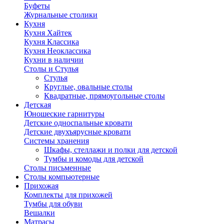
Буфеты
Журнальные столики
Кухня
Кухня Хайтек
Кухня Классика
Кухня Неоклассика
Кухни в наличии
Столы и Стулья
Стулья
Круглые, овальные столы
Квадратные, прямоугольные столы
Детская
Юношеские гарнитуры
Детские односпальные кровати
Детские двухъярусные кровати
Системы хранения
Шкафы, стеллажи и полки для детской
Тумбы и комоды для детской
Столы письменные
Столы компьютерные
Прихожая
Комплекты для прихожей
Тумбы для обуви
Вешалки
Матрасы